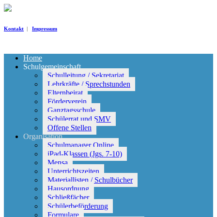
Kontakt
|
Impressum
Home
Schulgemeinschaft
Schulleitung / Sekretariat
Lehrkräfte / Sprechstunden
Elternbeirat
Förderverein
Ganztagsschule
Schülerrat und SMV
Offene Stellen
Organisation
Schulmanager Online
iPad-Klassen (Jgs. 7-10)
Mensa
Unterrichtszeiten
Materiallisten / Schulbücher
Hausordnung
Schließfächer
Schülerbeförderung
Formulare