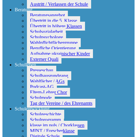
Austritt / Verlassen der Schule
Beratung
Beratungsangebot
Übertritt in die 5. Klasse
Übertritt in höhere Klassen
Schulsozialarbeit
Schulpsychologe
Wahlpflichtfächergruppe
Berufliche Orientierung
Aufnahme ukrainischer Kinder
Externer Quali
Schulleben
Presseschau
Schulhausrundgang
Wahlfächer / AGs
Podcast-AG
Eltern-Lehrer Chor
Schulmode
Tag der Vereine / des Ehrenamts
Schulentwicklung
Schulgeschichte
Schulprogramm
klasse.im.puls / Chorklassen
MINT / Forscherklasse
Digitale Schule