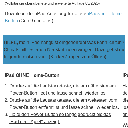
(Vollständig überarbeitete und erweiterte Auflage 03/2026)
Download der iPad-Anleitung für ältere
iPads mit Home-
Button
(Gen 9 und älter).
HILFE, mein iPad hängt/ist eingefrohren! Was kann ich tun?
Oftmals hilft es einen Neustart zu erzwingen. Dazu gehst du
folgendermaßen vor... (Klicken/Tippen zum Öffnen)
iPad OHNE Home-Button
iP
Drücke auf die Lautstärketaste, die am nähersten am
Ha
Power-Button liegt und lasse schnell wieder los.
de
Drücke auf die Lautstärketaste, die am weitesten vom
di
Power-Button entfernt ist und lasse schnell wieder los.
lo
Halte den Power-Button so lange gedrückt bis das
an
iPad den "Apfel" anzeigt.
Wa